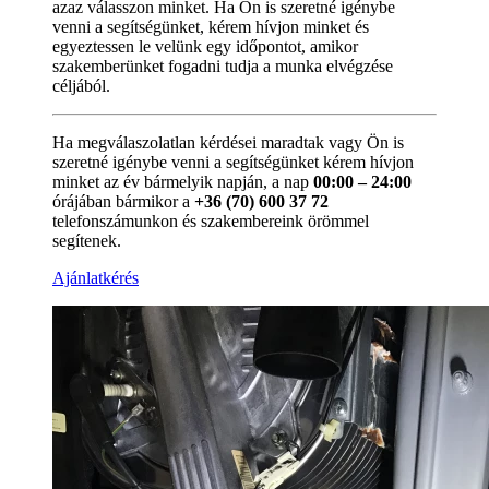
azaz válasszon minket. Ha Ön is szeretné igénybe
venni a segítségünket, kérem hívjon minket és
egyeztessen le velünk egy időpontot, amikor
szakemberünket fogadni tudja a munka elvégzése
céljából.
Ha megválaszolatlan kérdései maradtak vagy Ön is
szeretné igénybe venni a segítségünket kérem hívjon
minket az év bármelyik napján, a nap
00:00 – 24:00
órájában bármikor a
+36 (70) 600 37 72
telefonszámunkon és szakembereink örömmel
segítenek.
Ajánlatkérés