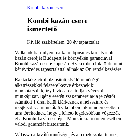
Kombi kazán csere
Kombi kazán csere
ismertető
Kiváló szakértelem, 20 év tapasztalat
Vállaljuk bármilyen márkájú, típusú és korú Kombi
kazán cseréjét Budapest és környékén garanciával
Kombi kazán csere kapcsán. Szakembereink több, mint
két évtizedes tapasztalattal állnak az Ön rendelkezésére.
Raktárkészletről biztosított kiváló minőségű
alkatrészekkel felszerelkezve érkeznek ki
munkatársaink, így biztosan el tudják végezni
munkájukat. Igény esetén szakembereink a jelzéstől
számított 1 órán belül kiérkeznek a helyszínre és
megkezdik a munkát. Szakembereink minden esetben
arra törekednek, hogy a lehető legolcsóbban végezzék
el a Kombi kazán cseréjét. Munkánkra minden esetben
valódi garanciát biztosítunk.
Válassza a kiváló minőséget és a remek szakértelmet,