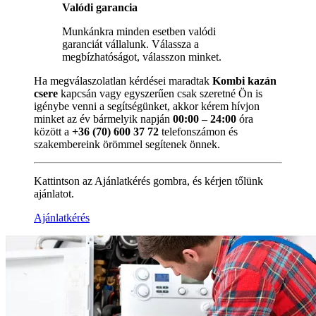
Valódi garancia
Munkánkra minden esetben valódi
garanciát vállalunk. Válassza a
megbízhatóságot, válasszon minket.
Ha megválaszolatlan kérdései maradtak
Kombi kazán
csere
kapcsán vagy egyszerűen csak szeretné Ön is
igénybe venni a segítségünket, akkor kérem hívjon
minket az év bármelyik napján
00:00 – 24:00
óra
között a
+36 (70) 600 37 72
telefonszámon és
szakembereink örömmel segítenek önnek.
Kattintson az Ajánlatkérés gombra, és kérjen tőlünk
ajánlatot.
Ajánlatkérés