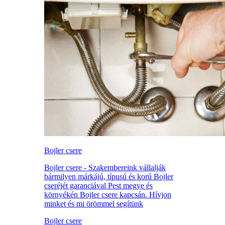
Bojler csere
Bojler csere - Szakembereink vállalják
bármilyen márkájú, típusú és korú Bojler
cseréjét garanciával Pest megye és
környékén Bojler csere kapcsán. Hívjon
minket és mi örömmel segítünk
Bojler csere