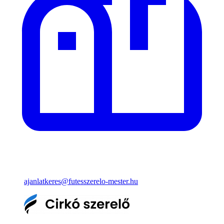
ajanlatkeres@futesszerelo-mester.hu