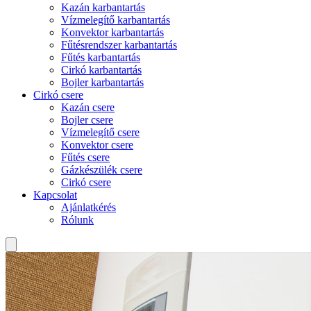
Kazán karbantartás
Vízmelegítő karbantartás
Konvektor karbantartás
Fűtésrendszer karbantartás
Fűtés karbantartás
Cirkó karbantartás
Bojler karbantartás
Cirkó csere
Kazán csere
Bojler csere
Vízmelegítő csere
Konvektor csere
Fűtés csere
Gázkészülék csere
Cirkó csere
Kapcsolat
Ajánlatkérés
Rólunk