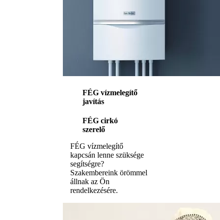
FÉG vízmelegítő
javítás
FÉG cirkó
szerelő
FÉG vízmelegítő
kapcsán lenne szüksége
segítségre?
Szakembereink örömmel
állnak az Ön
rendelkezésére.