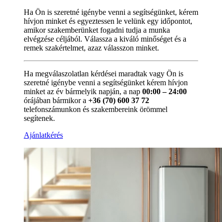
Ha Ön is szeretné igénybe venni a segítségünket, kérem
hívjon minket és egyeztessen le velünk egy időpontot,
amikor szakemberünket fogadni tudja a munka
elvégzése céljából. Válassza a kiváló minőséget és a
remek szakértelmet, azaz válasszon minket.
Ha megválaszolatlan kérdései maradtak vagy Ön is
szeretné igénybe venni a segítségünket kérem hívjon
minket az év bármelyik napján, a nap
00:00 – 24:00
órájában bármikor a
+36 (70) 600 37 72
telefonszámunkon és szakembereink örömmel
segítenek.
Ajánlatkérés