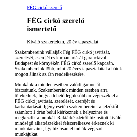
FÉG cirkó szerelő
FÉG cirkó szerelő
ismertető
Kiváló szakértelem, 20 év tapasztalat
Szakembereink vállalják Fég FÉG cirkó javítását,
szerelését, cseréjét és karbantartását garanciával
Budapest és környékén FÉG cirkó szerelő kapcsán.
Szakembereink több, mint 20 éves tapasztalattal a hátuk
mögött állnak az Ön rendelkezésére.
Munkánkra minden esetben valódi garanciát
biztosítunk. Szakembereink minden esetben arra
törekednek, hogy a lehető legolcsóbban végezzék el a
FÉG cirkó javítását, szerelését, cseréjét és
karbantartását. Igény esetén szakembereink a jelzéstől
számított 1 órán belül kiérkeznek a helyszínre és
megkezdik a munkát. Raktárkészletről biztosított kiváló
minőségű alkatrészekkel felszerelkezve érkeznek ki
munkatársaink, így biztosan el tudják végezni
munkájukat.