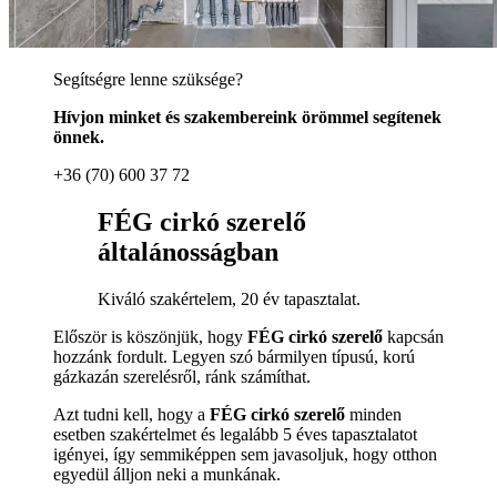
Segítségre lenne szüksége?
Hívjon minket és szakembereink örömmel segítenek
önnek.
+36 (70) 600 37 72
FÉG cirkó szerelő
általánosságban
Kiváló szakértelem, 20 év tapasztalat.
Először is köszönjük, hogy
FÉG cirkó szerelő
kapcsán
hozzánk fordult. Legyen szó bármilyen típusú, korú
gázkazán szerelésről, ránk számíthat.
Azt tudni kell, hogy a
FÉG cirkó szerelő
minden
esetben szakértelmet és legalább 5 éves tapasztalatot
igényei, így semmiképpen sem javasoljuk, hogy otthon
egyedül álljon neki a munkának.