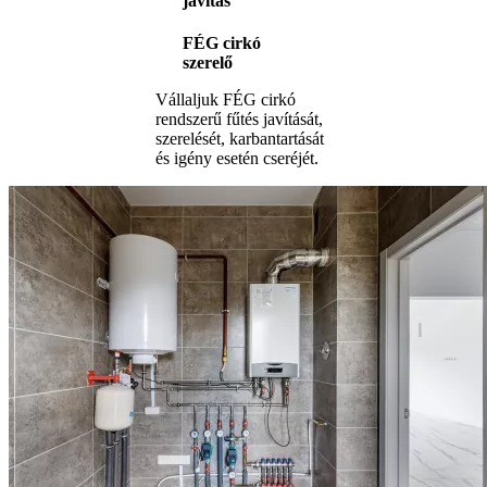
javítás
FÉG cirkó
szerelő
Vállaljuk FÉG cirkó
rendszerű fűtés javítását,
szerelését, karbantartását
és igény esetén cseréjét.