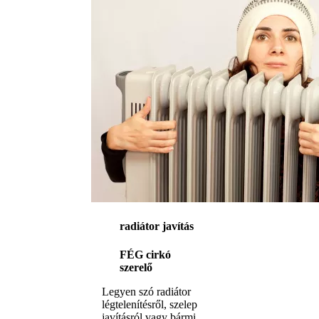
radiátor javítás
FÉG cirkó
szerelő
Legyen szó radiátor
légtelenítésről, szelep
javításról vagy bármi