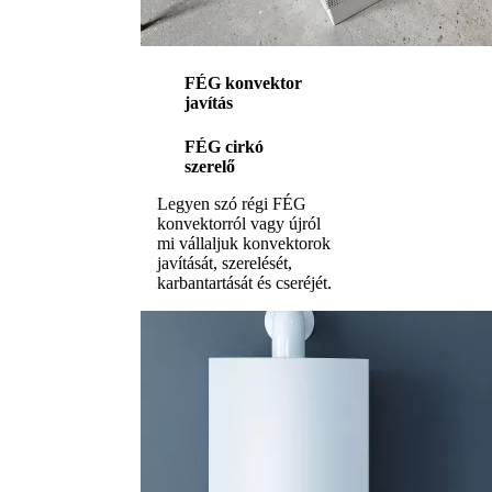
FÉG konvektor
javítás
FÉG cirkó
szerelő
Legyen szó régi FÉG
konvektorról vagy újról
mi vállaljuk konvektorok
javítását, szerelését,
karbantartását és cseréjét.