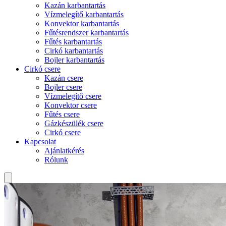
Kazán karbantartás
Vízmelegítő karbantartás
Konvektor karbantartás
Fűtésrendszer karbantartás
Fűtés karbantartás
Cirkó karbantartás
Bojler karbantartás
Cirkó csere
Kazán csere
Bojler csere
Vízmelegítő csere
Konvektor csere
Fűtés csere
Gázkészülék csere
Cirkó csere
Kapcsolat
Ajánlatkérés
Rólunk