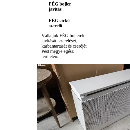
FÉG bojler
javítás
FÉG cirkó
szerelő
Vállaljuk FÉG bojlerek
javítását, szerelését,
karbantartását és cseréjét
Pest megye egész
területén.