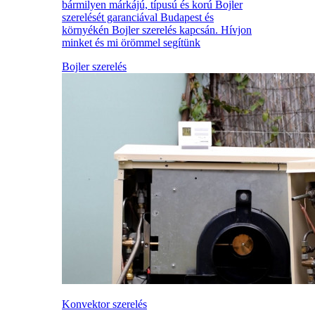
bármilyen márkájú, típusú és korú Bojler
szerelését garanciával Budapest és
környékén Bojler szerelés kapcsán. Hívjon
minket és mi örömmel segítünk
Bojler szerelés
Konvektor szerelés