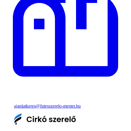
ajanlatkeres@futesszerelo-mester.hu