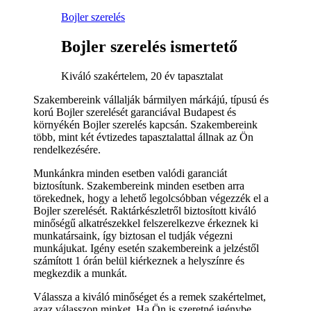
Bojler szerelés
Bojler szerelés ismertető
Kiváló szakértelem, 20 év tapasztalat
Szakembereink vállalják bármilyen márkájú, típusú és
korú Bojler szerelését garanciával Budapest és
környékén Bojler szerelés kapcsán. Szakembereink
több, mint két évtizedes tapasztalattal állnak az Ön
rendelkezésére.
Munkánkra minden esetben valódi garanciát
biztosítunk. Szakembereink minden esetben arra
törekednek, hogy a lehető legolcsóbban végezzék el a
Bojler szerelését. Raktárkészletről biztosított kiváló
minőségű alkatrészekkel felszerelkezve érkeznek ki
munkatársaink, így biztosan el tudják végezni
munkájukat. Igény esetén szakembereink a jelzéstől
számított 1 órán belül kiérkeznek a helyszínre és
megkezdik a munkát.
Válassza a kiváló minőséget és a remek szakértelmet,
azaz válasszon minket. Ha Ön is szeretné igénybe