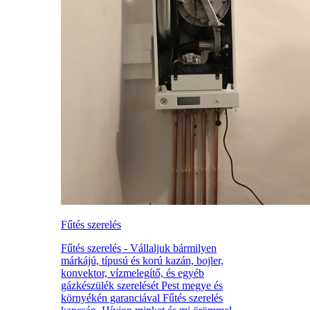
Fűtés szerelés
Fűtés szerelés - Vállaljuk bármilyen
márkájú, típusú és korú kazán, bojler,
konvektor, vízmelegítő, és egyéb
gázkészülék szerelését Pest megye és
környékén garanciával Fűtés szerelés