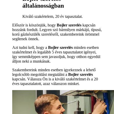
általánosságban
Kiváló szakértelem, 20 év tapasztalat.
Először is köszönjük, hogy
Bojler szerelés
kapcsán
hozzánk fordult. Legyen szó bármilyen márkájú, típusú,
korú gázkészülék szerelésről, szakembereink örömmel
segítenek önnek.
Azt tudni kell, hogy a
Bojler szerelés
minden esetben
szakértelmet és legalább 5 éves tapasztalatot igényei,
így semmiképpen sem javasoljuk, hogy otthon egyedül
álljon neki a munkának.
Szakembereink minden esetben igyekeznek a lehető
legolcsóbb megoldást megtalálni a
Bojler szerelés
kapcsán. Válassza Ön is a kiváló szakértelmet és a 20
éves tapasztalatott, azaz válasszon minket.