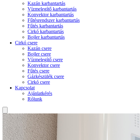
Kazán karbantartás
Vízmelegítő karbantartás
Konvektor karbantartás
Fűtésrendszer karbantartás
Fűtés karbantartás
Cirkó karbantartás
Bojler karbantartás
Cirkó csere
Kazán csere
Bojler csere
Vízmelegítő csere
Konvektor csere
Fűtés csere
Gázkészülék csere
Cirkó csere
Kapcsolat
Ajánlatkérés
Rólunk