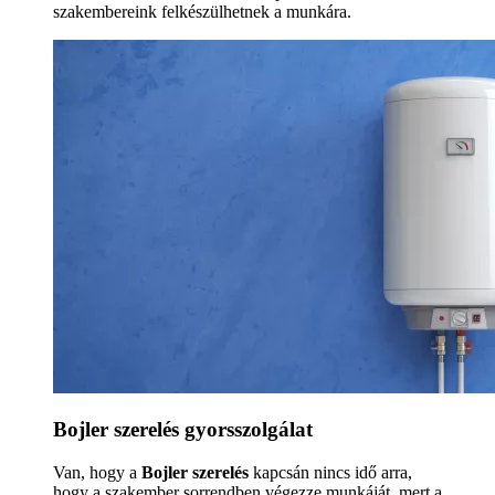
szakembereink felkészülhetnek a munkára.
Bojler szerelés gyorsszolgálat
Van, hogy a
Bojler szerelés
kapcsán nincs idő arra,
hogy a szakember sorrendben végezze munkáját, mert a