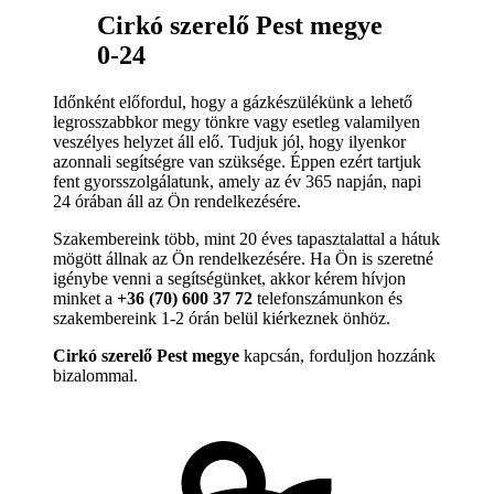
Cirkó szerelő Pest megye
0-24
Időnként előfordul, hogy a gázkészülékünk a lehető
legrosszabbkor megy tönkre vagy esetleg valamilyen
veszélyes helyzet áll elő. Tudjuk jól, hogy ilyenkor
azonnali segítségre van szüksége. Éppen ezért tartjuk
fent gyorsszolgálatunk, amely az év 365 napján, napi
24 órában áll az Ön rendelkezésére.
Szakembereink több, mint 20 éves tapasztalattal a hátuk
mögött állnak az Ön rendelkezésére. Ha Ön is szeretné
igénybe venni a segítségünket, akkor kérem hívjon
minket a
+36 (70) 600 37 72
telefonszámunkon és
szakembereink 1-2 órán belül kiérkeznek önhöz.
Cirkó szerelő Pest megye
kapcsán, forduljon hozzánk
bizalommal.