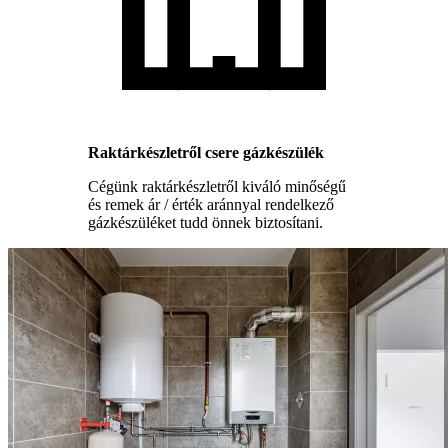
Raktárkészletről csere gázkészülék
Cégünk raktárkészletről kiváló minőségű
és remek ár / érték aránnyal rendelkező
gázkészüléket tudd önnek biztosítani.