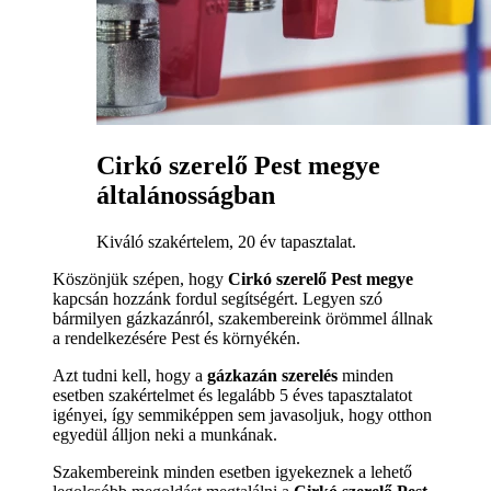
Cirkó szerelő Pest megye
általánosságban
Kiváló szakértelem, 20 év tapasztalat.
Köszönjük szépen, hogy
Cirkó szerelő Pest megye
kapcsán hozzánk fordul segítségért. Legyen szó
bármilyen gázkazánról, szakembereink örömmel állnak
a rendelkezésére Pest és környékén.
Azt tudni kell, hogy a
gázkazán szerelés
minden
esetben szakértelmet és legalább 5 éves tapasztalatot
igényei, így semmiképpen sem javasoljuk, hogy otthon
egyedül álljon neki a munkának.
Szakembereink minden esetben igyekeznek a lehető