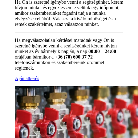
Ha Ön is szeretné igénybe venni a segítségünket, kérem
hívjon minket és egyeztessen le velünk egy időpontot,
amikor szakemberünket fogadni tudja a munka
elvégzése céljából. Válassza a kiváló minőséget és a
remek szakértelmet, azaz válasszon minket.
Ha megválaszolatlan kérdései maradtak vagy Ön is
szeretné igénybe venni a segítségünket kérem hívjon
minket az év bármelyik napján, a nap
00:00 – 24:00
órájában bármikor a
+36 (70) 600 37 72
telefonszámunkon és szakembereink örömmel
segítenek.
Ajánlatkérés