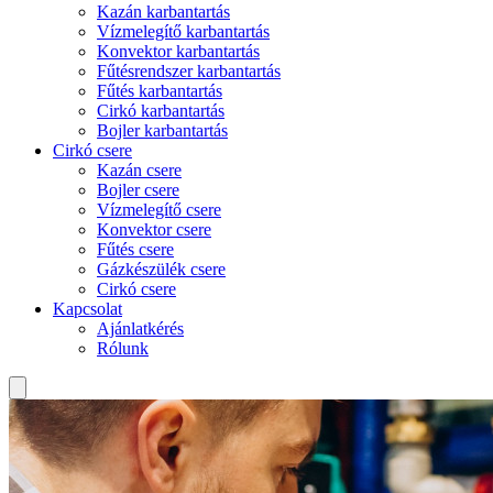
Kazán karbantartás
Vízmelegítő karbantartás
Konvektor karbantartás
Fűtésrendszer karbantartás
Fűtés karbantartás
Cirkó karbantartás
Bojler karbantartás
Cirkó csere
Kazán csere
Bojler csere
Vízmelegítő csere
Konvektor csere
Fűtés csere
Gázkészülék csere
Cirkó csere
Kapcsolat
Ajánlatkérés
Rólunk