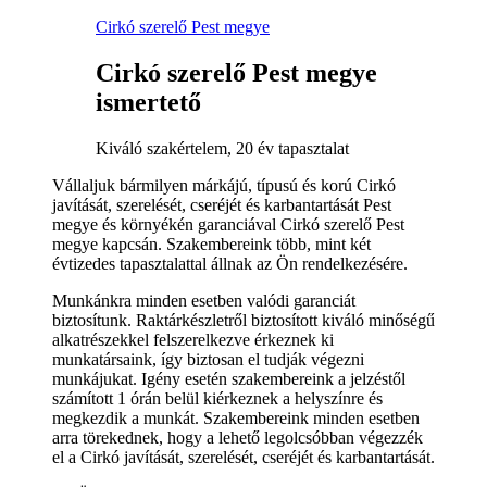
Cirkó szerelő Pest megye
Cirkó szerelő Pest megye
ismertető
Kiváló szakértelem, 20 év tapasztalat
Vállaljuk bármilyen márkájú, típusú és korú Cirkó
javítását, szerelését, cseréjét és karbantartását Pest
megye és környékén garanciával Cirkó szerelő Pest
megye kapcsán. Szakembereink több, mint két
évtizedes tapasztalattal állnak az Ön rendelkezésére.
Munkánkra minden esetben valódi garanciát
biztosítunk. Raktárkészletről biztosított kiváló minőségű
alkatrészekkel felszerelkezve érkeznek ki
munkatársaink, így biztosan el tudják végezni
munkájukat. Igény esetén szakembereink a jelzéstől
számított 1 órán belül kiérkeznek a helyszínre és
megkezdik a munkát. Szakembereink minden esetben
arra törekednek, hogy a lehető legolcsóbban végezzék
el a Cirkó javítását, szerelését, cseréjét és karbantartását.