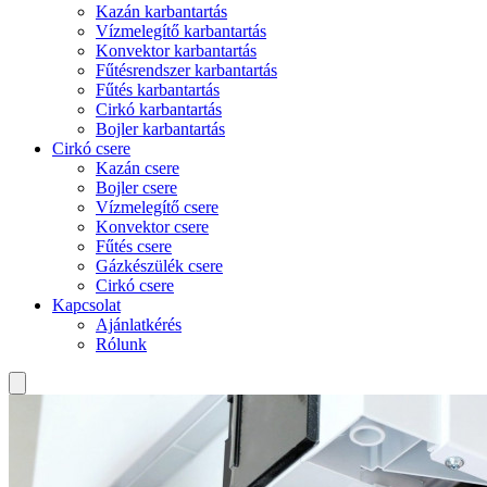
Kazán karbantartás
Vízmelegítő karbantartás
Konvektor karbantartás
Fűtésrendszer karbantartás
Fűtés karbantartás
Cirkó karbantartás
Bojler karbantartás
Cirkó csere
Kazán csere
Bojler csere
Vízmelegítő csere
Konvektor csere
Fűtés csere
Gázkészülék csere
Cirkó csere
Kapcsolat
Ajánlatkérés
Rólunk