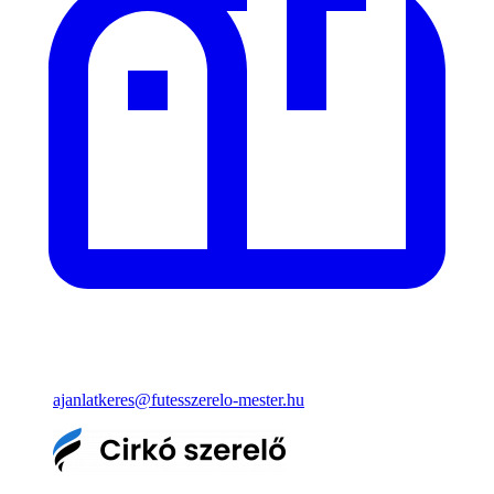
ajanlatkeres@futesszerelo-mester.hu