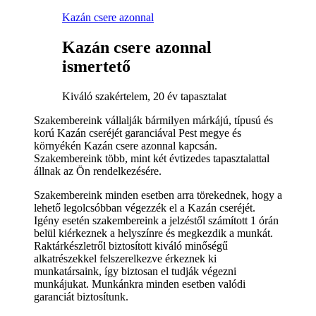
Kazán csere azonnal
Kazán csere azonnal
ismertető
Kiváló szakértelem, 20 év tapasztalat
Szakembereink vállalják bármilyen márkájú, típusú és
korú Kazán cseréjét garanciával Pest megye és
környékén Kazán csere azonnal kapcsán.
Szakembereink több, mint két évtizedes tapasztalattal
állnak az Ön rendelkezésére.
Szakembereink minden esetben arra törekednek, hogy a
lehető legolcsóbban végezzék el a Kazán cseréjét.
Igény esetén szakembereink a jelzéstől számított 1 órán
belül kiérkeznek a helyszínre és megkezdik a munkát.
Raktárkészletről biztosított kiváló minőségű
alkatrészekkel felszerelkezve érkeznek ki
munkatársaink, így biztosan el tudják végezni
munkájukat. Munkánkra minden esetben valódi
garanciát biztosítunk.