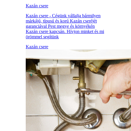
Kazán csere
Kazán csere - Cégünk vállalja bármilyen
márkájú, típusú és korú Kazán cseréjét
garanciával Pest megye és környékén
Kazán csere kapcsán. Hívjon minket és mi
örömmel segítünk
Kazán csere