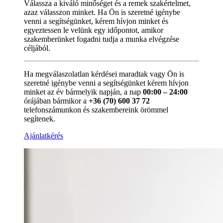
Válassza a kiváló minőséget és a remek szakértelmet,
azaz válasszon minket. Ha Ön is szeretné igénybe
venni a segítségünket, kérem hívjon minket és
egyeztessen le velünk egy időpontot, amikor
szakemberünket fogadni tudja a munka elvégzése
céljából.
Ha megválaszolatlan kérdései maradtak vagy Ön is
szeretné igénybe venni a segítségünket kérem hívjon
minket az év bármelyik napján, a nap
00:00 – 24:00
órájában bármikor a
+36 (70) 600 37 72
telefonszámunkon és szakembereink örömmel
segítenek.
Ajánlatkérés