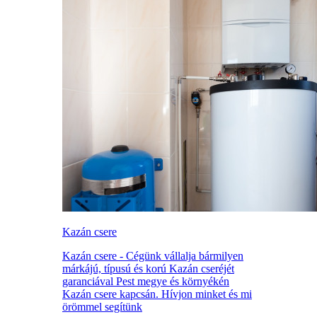
Kazán csere
Kazán csere - Cégünk vállalja bármilyen
márkájú, típusú és korú Kazán cseréjét
garanciával Pest megye és környékén
Kazán csere kapcsán. Hívjon minket és mi
örömmel segítünk