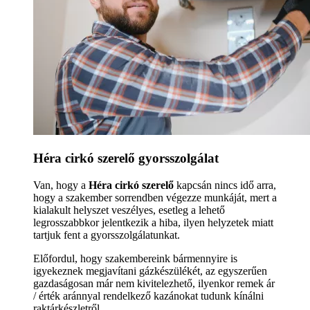
Héra cirkó szerelő gyorsszolgálat
Van, hogy a
Héra cirkó szerelő
kapcsán nincs idő arra,
hogy a szakember sorrendben végezze munkáját, mert a
kialakult helyszet veszélyes, esetleg a lehető
legrosszabbkor jelentkezik a hiba, ilyen helyzetek miatt
tartjuk fent a gyorsszolgálatunkat.
Előfordul, hogy szakembereink bármennyire is
igyekeznek megjavítani gázkészülékét, az egyszerűen
gazdaságosan már nem kivitelezhető, ilyenkor remek ár
/ érték aránnyal rendelkező kazánokat tudunk kínálni
raktárkészletről.