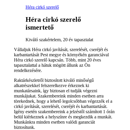
Héra cirkó szerelő
Héra cirkó szerelő
ismertető
Kiváló szakértelem, 20 év tapasztalat
Vállaljuk Héra cirkó javítását, szerelését, cseréjét és
karbantartását Pest megye és környékén garanciával
Héra cirkó szerelő kapcsán. Több, mint 20 éves
tapasztalattal a hátuk mögött állunk az Ön
rendelkezésére.
Raktárkészletről biztosított kiváló minőségű
alkatrészekkel felszerelkezve érkeznek ki
munkatársaink, így biztosan el tudják végezni
munkájukat. Szakembereink minden esetben arra
törekednek, hogy a lehető legolcsóbban végezzék el a
cirkó javítását, szerelését, cseréjét és karbantartását.
Igény esetén szakembereink a jelzéstől számított 1 órán
belül kiérkeznek a helyszínre és megkezdik a munkát.
Munkánkra minden esetben valódi garanciát
biztosítunk.