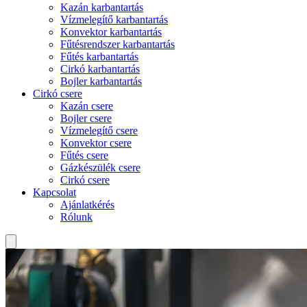
Kazán karbantartás
Vízmelegítő karbantartás
Konvektor karbantartás
Fűtésrendszer karbantartás
Fűtés karbantartás
Cirkó karbantartás
Bojler karbantartás
Cirkó csere
Kazán csere
Bojler csere
Vízmelegítő csere
Konvektor csere
Fűtés csere
Gázkészülék csere
Cirkó csere
Kapcsolat
Ajánlatkérés
Rólunk