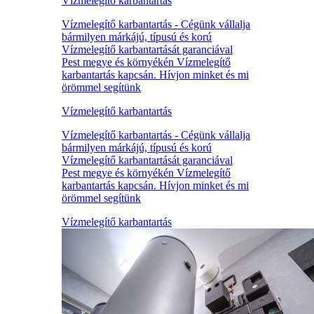
Vízmelegítő karbantartás
Vízmelegítő karbantartás - Cégünk vállalja
bármilyen márkájú, típusú és korú
Vízmelegítő karbantartását garanciával
Pest megye és környékén Vízmelegítő
karbantartás kapcsán. Hívjon minket és mi
örömmel segítünk
Vízmelegítő karbantartás
Vízmelegítő karbantartás - Cégünk vállalja
bármilyen márkájú, típusú és korú
Vízmelegítő karbantartását garanciával
Pest megye és környékén Vízmelegítő
karbantartás kapcsán. Hívjon minket és mi
örömmel segítünk
Vízmelegítő karbantartás