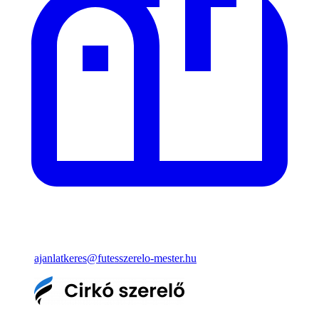
ajanlatkeres@futesszerelo-mester.hu