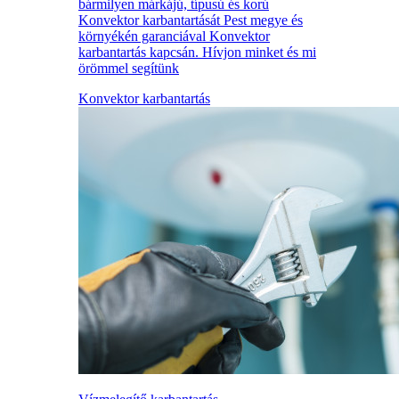
bármilyen márkájú, típusú és korú
Konvektor karbantartását Pest megye és
környékén garanciával Konvektor
karbantartás kapcsán. Hívjon minket és mi
örömmel segítünk
Konvektor karbantartás