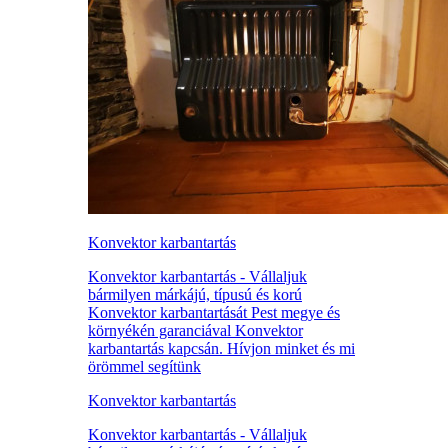
Konvektor karbantartás
Konvektor karbantartás - Vállaljuk
bármilyen márkájú, típusú és korú
Konvektor karbantartását Pest megye és
környékén garanciával Konvektor
karbantartás kapcsán. Hívjon minket és mi
örömmel segítünk
Konvektor karbantartás
Konvektor karbantartás - Vállaljuk