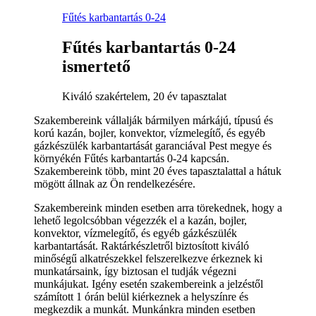
Fűtés karbantartás 0-24
Fűtés karbantartás 0-24
ismertető
Kiváló szakértelem, 20 év tapasztalat
Szakembereink vállalják bármilyen márkájú, típusú és
korú kazán, bojler, konvektor, vízmelegítő, és egyéb
gázkészülék karbantartását garanciával Pest megye és
környékén Fűtés karbantartás 0-24 kapcsán.
Szakembereink több, mint 20 éves tapasztalattal a hátuk
mögött állnak az Ön rendelkezésére.
Szakembereink minden esetben arra törekednek, hogy a
lehető legolcsóbban végezzék el a kazán, bojler,
konvektor, vízmelegítő, és egyéb gázkészülék
karbantartását. Raktárkészletről biztosított kiváló
minőségű alkatrészekkel felszerelkezve érkeznek ki
munkatársaink, így biztosan el tudják végezni
munkájukat. Igény esetén szakembereink a jelzéstől
számított 1 órán belül kiérkeznek a helyszínre és
megkezdik a munkát. Munkánkra minden esetben