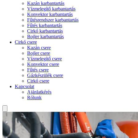
Kazán karbantartás
Vízmelegítő karbantartás
Konvektor karbantartás
Fűtésrendszer karbantartás
Fűtés karbantartás
Cirkó karbantartás
Bojler karbantartás
Cirkó csere
Kazán csere
Bojler csere
Vízmelegítő csere
Konvektor csere
Fűtés csere
Gázkészülék csere
Cirkó csere
Kapcsolat
Ajánlatkérés
Rólunk