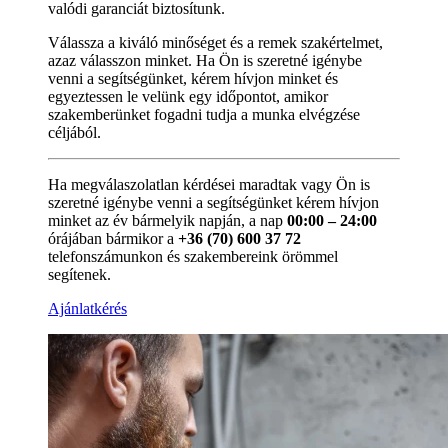
valódi garanciát biztosítunk.
Válassza a kiváló minőséget és a remek szakértelmet,
azaz válasszon minket. Ha Ön is szeretné igénybe
venni a segítségünket, kérem hívjon minket és
egyeztessen le velünk egy időpontot, amikor
szakemberünket fogadni tudja a munka elvégzése
céljából.
Ha megválaszolatlan kérdései maradtak vagy Ön is
szeretné igénybe venni a segítségünket kérem hívjon
minket az év bármelyik napján, a nap
00:00 – 24:00
órájában bármikor a
+36 (70) 600 37 72
telefonszámunkon és szakembereink örömmel
segítenek.
Ajánlatkérés