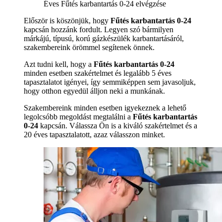
Éves Fűtés karbantartás 0-24 elvégzése
Először is köszönjük, hogy
Fűtés karbantartás 0-24
kapcsán hozzánk fordult. Legyen szó bármilyen
márkájú, típusú, korú gázkészülék karbantartásáról,
szakembereink örömmel segítenek önnek.
Azt tudni kell, hogy a
Fűtés karbantartás 0-24
minden esetben szakértelmet és legalább 5 éves
tapasztalatot igényei, így semmiképpen sem javasoljuk,
hogy otthon egyedül álljon neki a munkának.
Szakembereink minden esetben igyekeznek a lehető
legolcsóbb megoldást megtalálni a
Fűtés karbantartás
0-24
kapcsán. Válassza Ön is a kiváló szakértelmet és a
20 éves tapasztalatott, azaz válasszon minket.