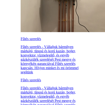
Fűtés szerelés
Fűtés szerelés - Vállaljuk bármilyen
márkájú, típusú és korú kazán, bojler,
konvektor, vízmelegítő, és egyéb
gázkészülék szerelését Pest megye és
környékén garanciával Fűtés szerelés
kapcsán. Hívjon minket és mi örömmel
segítünk
Fűtés szerelés
Fűtés szerelés - Vállaljuk bármilyen
márkájú, típusú és korú kazán, bojler,
konvektor, vízmelegítő, és egyéb
gázkészülék szerelését Pest megye és
környékén garanciával Fűtés szerelés