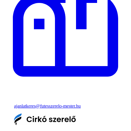
ajanlatkeres@futesszerelo-mester.hu