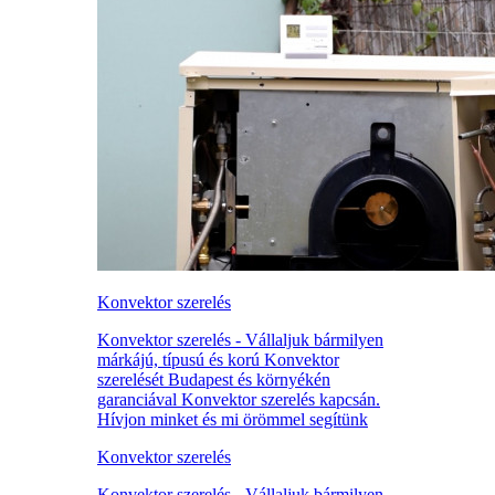
Konvektor szerelés
Konvektor szerelés - Vállaljuk bármilyen
márkájú, típusú és korú Konvektor
szerelését Budapest és környékén
garanciával Konvektor szerelés kapcsán.
Hívjon minket és mi örömmel segítünk
Konvektor szerelés
Konvektor szerelés - Vállaljuk bármilyen