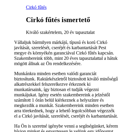
Cirkó fűtés
Cirkó fűtés ismertető
Kiváló szakértelem, 20 év tapasztalat
Vállaljuk bármilyen márkájú, típusú és korú Cirkó
javítását, szerelését, cseréjét és karbantartását Pest
megye és környékén garanciával Cirkó fűtés kapcsán.
Szakembereink több, mint 20 éves tapasztalattal a hátuk
mögött állnak az Ön rendelkezésére.
Munkánkra minden esetben valódi garanciát
biztosítunk. Raktárkészletről biztosított kiváló minőségű
alkatrészekkel felszerelkezve érkeznek ki
munkatársaink, így biztosan el tudják végezni
munkájukat. Igény esetén szakembereink a jelzéstől
számított 1 órán belül kiérkeznek a helyszínre és
megkezdik a munkát. Szakembereink minden esetben
arra törekednek, hogy a lehető legolcsóbban végezzék
el a Cirkó javítását, szerelését, cseréjét és karbantartását.
Ha Ön is szeretné igénybe venni a segítségünket, kérem
hívjon minket és egyeztessen le velünk egy időpontot,