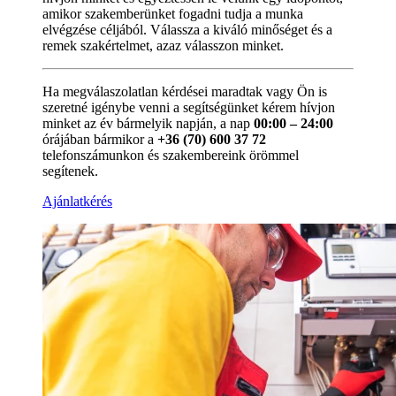
amikor szakemberünket fogadni tudja a munka
elvégzése céljából. Válassza a kiváló minőséget és a
remek szakértelmet, azaz válasszon minket.
Ha megválaszolatlan kérdései maradtak vagy Ön is
szeretné igénybe venni a segítségünket kérem hívjon
minket az év bármelyik napján, a nap
00:00 – 24:00
órájában bármikor a
+36 (70) 600 37 72
telefonszámunkon és szakembereink örömmel
segítenek.
Ajánlatkérés